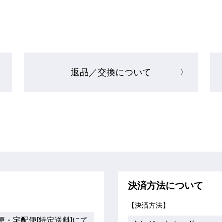
返品／
交換について
決済方法について
【決済方法】
・宅配便[特定送料]にて