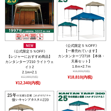
《公式限定５％OFF》
【一番売れています】
《公式限定５％OFF》
カンタンタープ2718 【本体・
【レジャーにおすすめ商品】
天幕セット】
カンタンタープ210 ライトウェ
1.8ｍ×2.7ｍ
イト2
¥19,800(内税)
2.1m×2.1
¥18,810(内税)
¥12,990(内税)
¥12,340(内税)