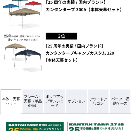
フレーム・
ポップアッ
本体・天幕
アウトドア
パーツ・収
天幕（単品
プサンシェ
オプション
セット
ワゴン
納ケース
別売）
ード