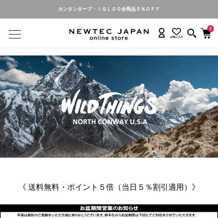
カンタンタープ・ＩＧＬＯＯ全商品５％ＯＦＦ
0
《 送料無料・ポイント５倍（当日５％割引適用）
》