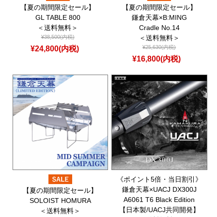
【夏の期間限定セール】
【夏の期間限定セール】
GL TABLE 800
鎌倉天幕×B:MING
＜送料無料＞
Cradle No.14
¥38,500(内税)
＜送料無料＞
¥24,800(内税)
¥25,630(内税)
¥16,800(内税)
《ポイント5倍・当日割引》
鎌倉天幕×UACJ DX300J
【夏の期間限定セール】
A6061 T6 Black Edition
SOLOIST HOMURA
【日本製/UACJ共同開発】
＜送料無料＞