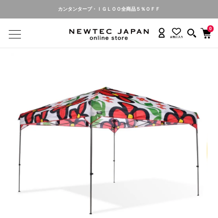
カンタンタープ・ＩＧＬＯＯ全商品５％ＯＦＦ
0