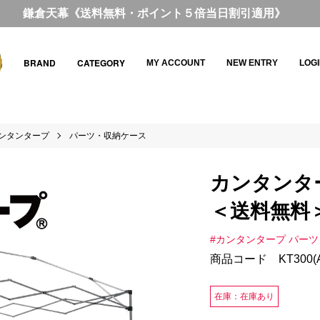
鎌倉天幕《送料無料・ポイント５倍当日割引適用》
BRAND
CATEGORY
MY ACCOUNT
NEW ENTRY
LOG
ンタンタープ
パーツ・収納ケース
カンタンター
＜送料無料
#カンタンタープ パーツ
商品コード KT300(A)
在庫：在庫あり