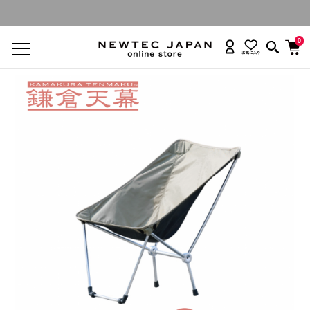
鎌倉天幕《送料無料・ポイント５倍当日割引適用》
0