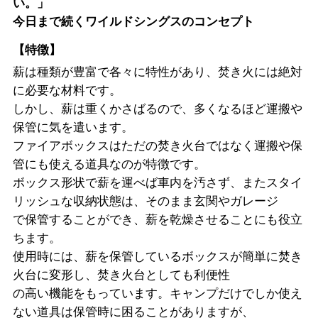
い。」
今日まで続くワイルドシングスのコンセプト
【特徴】
薪は種類が豊富で各々に特性があり、焚き火には絶対
に必要な材料です。
しかし、薪は重くかさばるので、多くなるほど運搬や
保管に気を遣います。
ファイアボックスはただの焚き火台ではなく運搬や保
管にも使える道具なのが特徴です。
ボックス形状で薪を運べば車内を汚さず、またスタイ
リッシュな収納状態は、そのまま玄関やガレージ
で保管することができ、薪を乾燥させることにも役立
ちます。
使用時には、薪を保管しているボックスが簡単に焚き
火台に変形し、焚き火台としても利便性
の高い機能をもっています。キャンプだけでしか使え
ない道具は保管時に困ることがありますが、