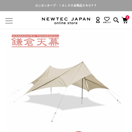
カンタンタープ・ＩＧＬＯＯ全商品５％ＯＦＦ
0