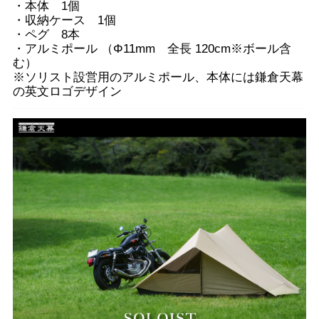
・本体 1個
・収納ケース 1個
・ペグ 8本
・アルミポール （Φ11mm 全長 120cm※ボール含
む）
※ソリスト設営用のアルミポール、本体には鎌倉天幕
の英文ロゴデザイン