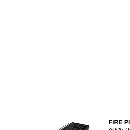
FIRE 
¥6,600
（