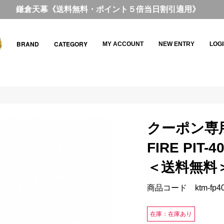
鎌倉天幕《送料無料・ポイント５倍当日割引適用》
BRAND
CATEGORY
MY ACCOUNT
NEW ENTRY
LOG
クーポン専
FIRE PIT-4
＜送料無料
商品コード ktm-fp4
在庫：在庫あり