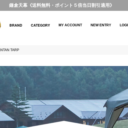
WILD TIHNGS《送料無料・ポイント５倍当日割引適用》
BRAND
CATEGORY
MY ACCOUNT
NEW ENTRY
LOG
NTAN TARP