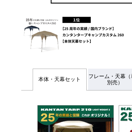
フレーム・天幕（
本体・天幕セット
別売）