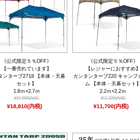
《公式限定５％OFF》
《公式限定５％OFF》
【一番売れています】
【レジャーにおすすめ
タンタープ2718 【本体・天幕
カンタンタープ220 キャンプ
セット】
ム 【本体・天幕セット
1.8ｍ×2.7ｍ
2.2ｍ×2.2ｍ
¥19,800(内税)
¥12,320(内税)
¥18,810(内税)
¥11,700(内税)