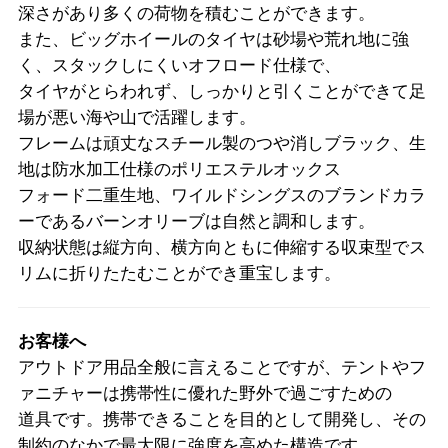
深さがあり多くの荷物を積むことができます。
また、ビッグホイールのタイヤは砂場や荒れ地に強
く、スタックしにくいオフロード仕様で、
タイヤがとらわれず、しっかりと引くことができて足
場が悪い海や山で活躍します。
フレームは頑丈なスチール製のつや消しブラック、生
地は防水加工仕様のポリエステルオックス
フォード二重生地、ワイルドシングスのブランドカラ
ーであるバーンオリーブは自然と調和します。
収納状態は縦方向、横方向ともに伸縮する収束型でス
リムに折りたたむことができ重宝します。
お客様へ
アウトドア用品全般に言えることですが、テントやフ
ァニチャーは携帯性に優れた野外で過ごすための
道具です。携帯できることを目的として開発し、その
制約のなかで最大限に強度を高めた構造です。