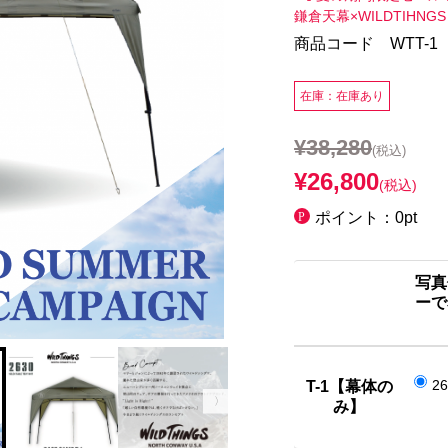
鎌倉天幕×WILDTIHNGS
商品コード WTT-1
在庫：在庫あり
¥38,280
(税込)
¥26,800
(税込)
ポイント：0pt
写真
ーで
2
T-1【幕体の
み】