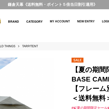
鎌倉天幕《送料無料・ポイント５倍当日割引適用》
BRAND
CATEGORY
MY ACCOUNT
NEW ENTRY
LOG
LD THINGS
TARP/TENT
【夏の期間
BASE CAMP
【フレーム別
＜送料無料
#🍃夏の期間限定セール