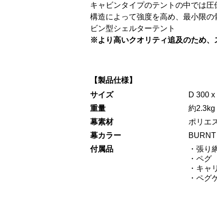
キャビンタイプのテントの中では圧
構造によって強度を高め、最小限の
ビン型シェルターテント
※より高いクオリティ追及のため、
【製品仕様】
サイズ
D 300 x
重量
約2.3kg
幕素材
ポリエ
幕カラー
BURN
付属品
・張り
・ペグ 
・キャ
・ペグ