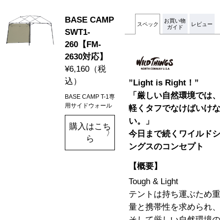
BASE CAMP
お買い物
スペック
レビュー
ガイド
SWT1-
260【FM-
2630対応】
¥6,160
（税
込）
”Light is Right！”
「厳しい自然環境では
BASE CAMP T-1専
用サイドウォール
軽くタフでなけばいけ
い。」
購入はこち
今日まで続くワイルド
ら
ングスのコンセプト
【概要】
Tough & Light
テントは持ち運ぶため
量と携帯性を求められ
そして厳しい自然環境