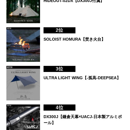
HIDEOUT-02DX【DX300J付属】
SOLOIST HOMURA【焚き火台】
ULTRA LIGHT WING【-孤高-DEEPSEA】
DX300J【鎌倉天幕×UACJ-日本製アルミポ
ール】