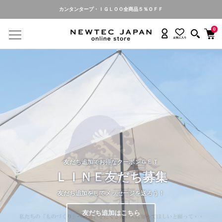
カンタンタープ・ＩＧＬＯＯ全商品５％ＯＦＦ
0
“ 夏の熱中症対策を ”
友だち追加でお得なクーポンＧＥＴ
“ 二度と作れない最終形モデル ”
“ Light is Right！”
KANTAN TARP
ＬＩＮＥ友だち募集
WILD THINGS
鎌倉天幕
25年の実績「国内販売実績300万張り」
友だち追加をしてメッセージを送ろう！
「ポイント５倍（当日割引で５％ＯＦＦ）」
「ポイント５倍（当日割引で５％ＯＦＦ）」
オプション品が豊富です！
友だち追加はこちら
詳しくはこちら
ご購入はこちら
詳しくはこちら
詳しくはこちら