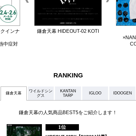
ロックインナ
鎌倉天幕 HIDEOUT-02 KOTI
×NAN
熱中症対
CO
RANKING
ワイルドシン
KANTAN
鎌倉天幕
IGLOO
IDOOGEN
グス
TARP
鎌倉天幕の人気商品BEST5をご紹介します！