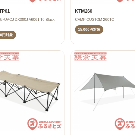
TP01
KTM260
UACJ DX300J A6061 T6 Black
CAMP CUSTOM 260TC
15,000円対象
000円対象