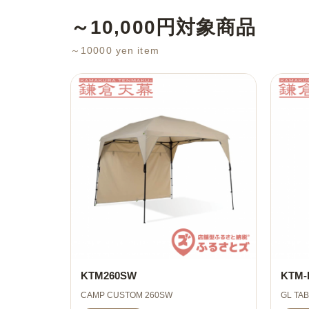
～10,000円対象商品
～10000 yen item
KTM260SW
KTM-
CAMP CUSTOM 260SW
GL TA