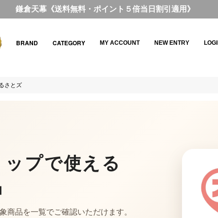
鎌倉天幕《送料無料・ポイント５倍当日割引適用》
BRAND
CATEGORY
MY ACCOUNT
NEW ENTRY
LOG
るさとズ
ョップで使える
品
別の対象商品を一覧でご確認いただけます。