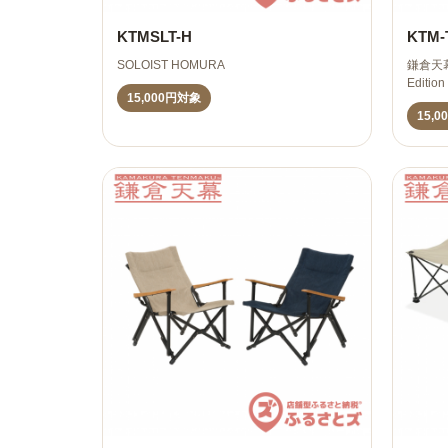
KTMSLT-H
KTM-
SOLOIST HOMURA
鎌倉天幕×
Edition
15,000円対象
15,