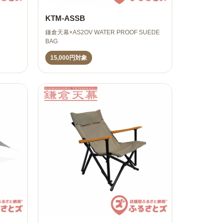
KTM-ASSB
鎌倉天幕×AS2OV WATER PROOF SUEDE
BAG
15,000円対象