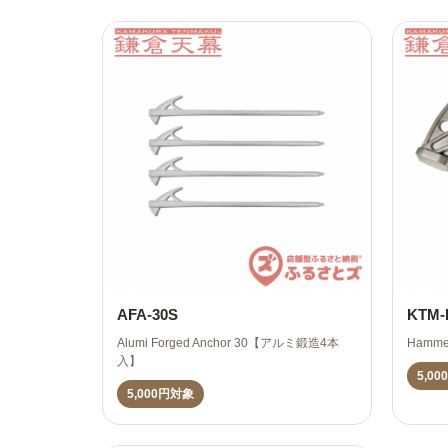
AFA-30S
KTM
Alumi Forged Anchor 30【アルミ鍛造4本
Hamme
入】
5,0
5,000円対象