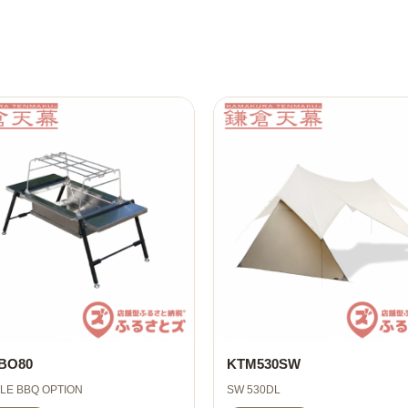
BO80
KTM530SW
BLE BBQ OPTION
SW 530DL