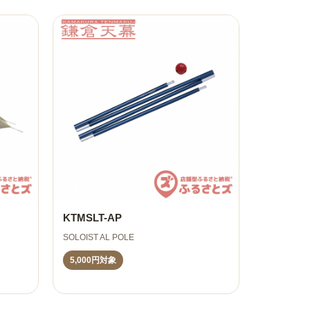
KTMSLT-AP
SOLOIST AL POLE
5,000円対象